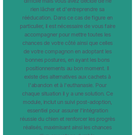
difficile mais vous avez décidé de ne
rien lâcher et d'entreprendre sa
rééducation. Dans ce cas de figure en
particulier, il est nécessaire de vous faire
accompagner pour mettre toutes les
chances de votre côté ainsi que celles
de votre compagnon en adoptant les
bonnes postures, en ayant les bons
positionnements au bon moment. Il
existe des alternatives aux cachets à
l'abandon et à l'euthanasie. Pour
chaque situation il y a une solution. Ce
module, inclut un suivi post-adoption,
essentiel pour assurer l'intégration
réussie du chien et renforcer les progrès
réalisés, maximisant ainsi les chances