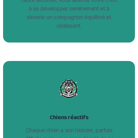
à se développer sereinement et à
devenir un compagnon équilibré et
obéissant.
Chiens réactifs
Chaque chien a son histoire, parfois