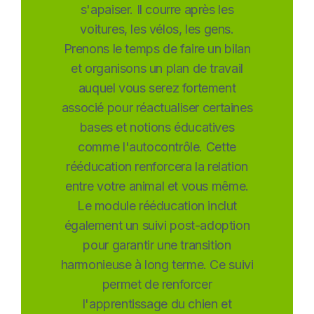
s'apaiser. Il courre après les
voitures, les vélos, les gens.
Prenons le temps de faire un bilan
et organisons un plan de travail
auquel vous serez fortement
associé pour réactualiser certaines
bases et notions éducatives
comme l'autocontrôle. Cette
rééducation renforcera la relation
entre votre animal et vous même.
Le module rééducation inclut
également un suivi post-adoption
pour garantir une transition
harmonieuse à long terme. Ce suivi
permet de renforcer
l'apprentissage du chien et