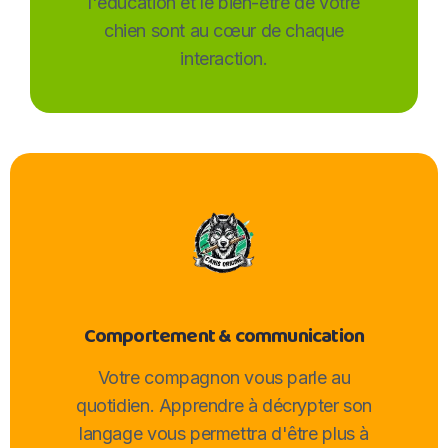
l'éducation et le bien-être de votre
chien sont au cœur de chaque
interaction.
Comportement & communication
Votre compagnon vous parle au
quotidien. Apprendre à décrypter son
langage vous permettra d'être plus à