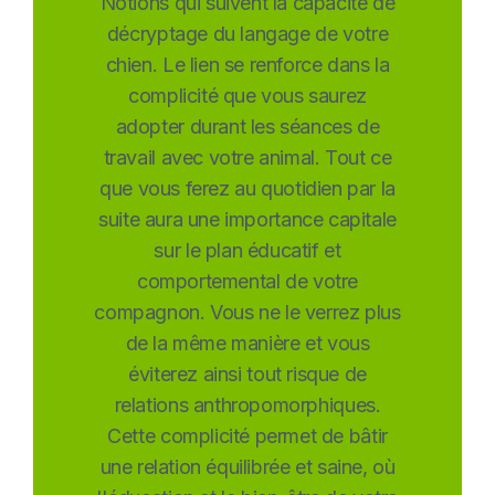
Notions qui suivent la capacité de
décryptage du langage de votre
chien. Le lien se renforce dans la
complicité que vous saurez
adopter durant les séances de
travail avec votre animal. Tout ce
que vous ferez au quotidien par la
suite aura une importance capitale
sur le plan éducatif et
comportemental de votre
compagnon. Vous ne le verrez plus
de la même manière et vous
éviterez ainsi tout risque de
relations anthropomorphiques.
Cette complicité permet de bâtir
une relation équilibrée et saine, où