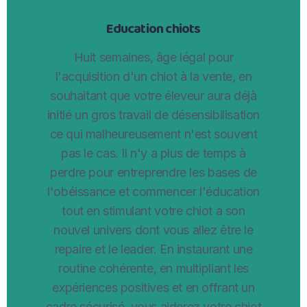
Education chiots
Huit semaines, âge légal pour
l'acquisition d'un chiot à la vente, en
souhaitant que votre éleveur aura déjà
initié un gros travail de désensibilisation
ce qui malheureusement n'est souvent
pas le cas. Il n'y a plus de temps à
perdre pour entreprendre les bases de
l'obéissance et commencer l'éducation
tout en stimulant votre chiot a son
nouvel univers dont vous allez être le
repaire et le leader. En instaurant une
routine cohérente, en multipliant les
expériences positives et en offrant un
cadre sécurisé, vous aiderez votre chiot