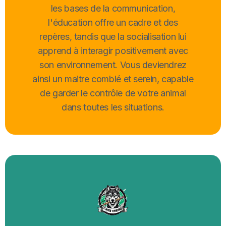
les bases de la communication,
l'éducation offre un cadre et des
repères, tandis que la socialisation lui
apprend à interagir positivement avec
son environnement. Vous deviendrez
ainsi un maitre comblé et serein, capable
de garder le contrôle de votre animal
dans toutes les situations.