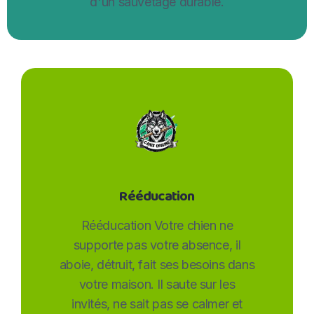
d'un sauvetage durable.
Rééducation
Rééducation Votre chien ne
supporte pas votre absence, il
aboie, détruit, fait ses besoins dans
votre maison. Il saute sur les
invités, ne sait pas se calmer et